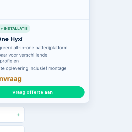
 + INSTALLATIE
-One Hyxi
reerd all-in-one batterijplatform
aar voor verschillende
profielen
e oplevering inclusief montage
nvraag
Vraag offerte aan
+