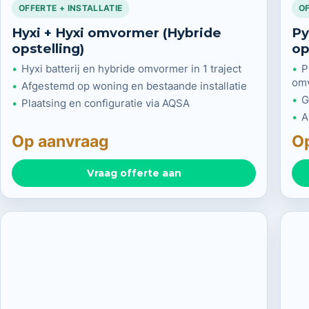
OFFERTE + INSTALLATIE
OF
Hyxi + Hyxi omvormer (Hybride
Py
opstelling)
op
Hyxi batterij en hybride omvormer in 1 traject
P
om
Afgestemd op woning en bestaande installatie
G
Plaatsing en configuratie via AQSA
A
Op aanvraag
O
Vraag offerte aan