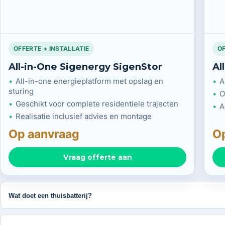
OFFERTE + INSTALLATIE
OF
All-in-One Sigenergy SigenStor
Al
All-in-one energieplatform met opslag en
A
sturing
O
Geschikt voor complete residentiele trajecten
A
Realisatie inclusief advies en montage
Op aanvraag
O
Vraag offerte aan
Wat doet een thuisbatterij?