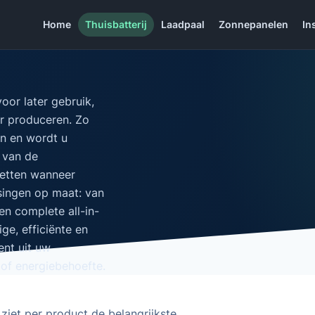
Home
Thuisbatterij
Laadpaal
Zonnepanelen
In
oor later gebruik,
r produceren. Zo
en en wordt u
n van de
zetten wanneer
singen op maat: van
 en complete all-in-
ige, efficiënte en
nt uit uw
of energiebehoefte.
 ziet per product de belangrijkste