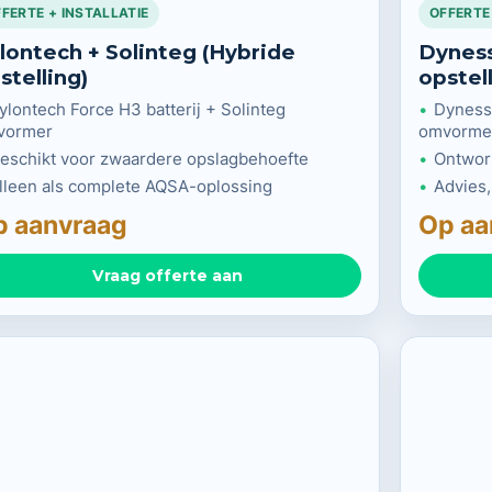
FERTE + INSTALLATIE
OFFERTE
lontech + Solinteg (Hybride
Dyness
stelling)
opstell
ylontech Force H3 batterij + Solinteg
Dyness 
vormer
omvorme
eschikt voor zwaardere opslagbehoefte
Ontworp
lleen als complete AQSA-oplossing
Advies
p aanvraag
Op aa
Vraag offerte aan