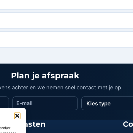
Plan je afspraak
vens achter en we nemen snel contact met je op.
E-
Kies
mail
type
Diensten
Co
 and/or