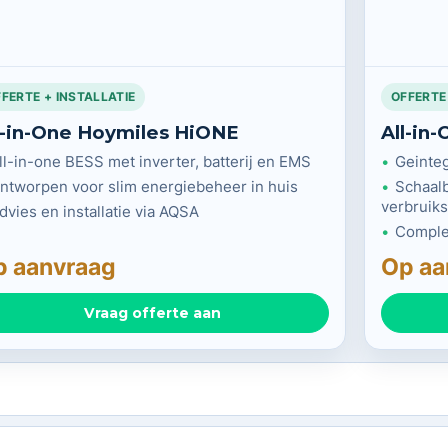
FERTE + INSTALLATIE
OFFERTE
l-in-One Hoymiles HiONE
All-in
ll-in-one BESS met inverter, batterij en EMS
Geinteg
ntworpen voor slim energiebeheer in huis
Schaalb
verbruiks
dvies en installatie via AQSA
Complet
p aanvraag
Op aa
Vraag offerte aan