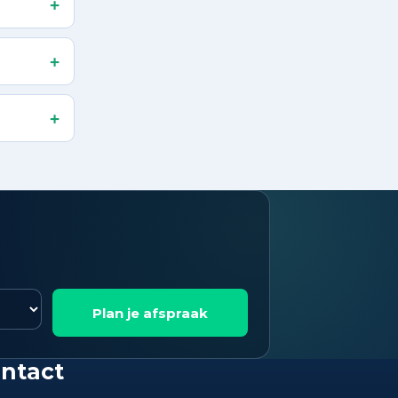
+
+
+
Plan je afspraak
ntact