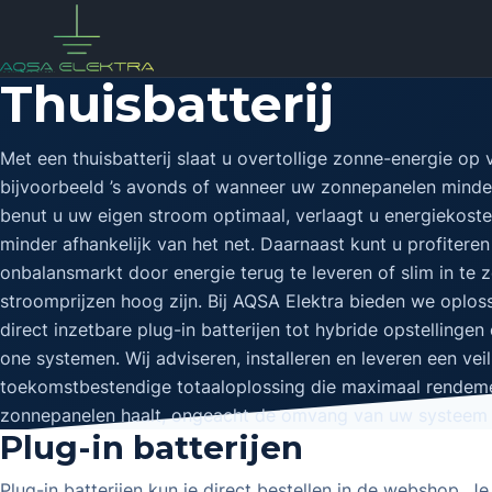
Skip
to
content
Thuisbatterij
Met een thuisbatterij slaat u overtollige zonne-energie op v
bijvoorbeeld ’s avonds of wanneer uw zonnepanelen minde
benut u uw eigen stroom optimaal, verlaagt u energiekost
minder afhankelijk van het net. Daarnaast kunt u profitere
onbalansmarkt door energie terug te leveren of slim in te 
stroomprijzen hoog zijn. Bij AQSA Elektra bieden we oplos
direct inzetbare plug-in batterijen tot hybride opstellingen
one systemen. Wij adviseren, installeren en leveren een veil
toekomstbestendige totaaloplossing die maximaal rendeme
zonnepanelen haalt, ongeacht de omvang van uw systeem 
Plug-in batterijen
Plug-in batterijen kun je direct bestellen in de webshop. Je