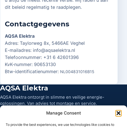
u altijd de meest recente versie. Wij raden u aan
dit beleid regelmatig te raadplegen.
Contactgegevens
AQSA Elektra
Adres: Taylorweg 8x, 5466AE Veghel
E-mailadres: info@aqsaelektra.nl
Telefoonnummer: +31 6 42601396
KvK-nummer: 90653130
Btw-identificatienummer:
NL004831016B15
AQSA Elektra
AQSA Elektra ontzorgt in slimme en veilige energie-
oplossingen. Van advies tot montage en service.
Manage Consent
Diensten
To provide the best experiences, we use technologies like cookies to